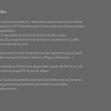
nfos
rmeture annuelle du 7 décembre après le service du midi et
verture le 27 décembre pour le service du soir (menu pension
iquement),
 2 mars après le service du midi au 9 mars inclus,
 du 22 juin après le service du midi et ouverture le 7 juillet
ur le service du midi.
staurant fermé le dimanche soir (de septembre à juin), sauf
ek-end spécial (Saint-Valentin, Pâques, Pentecôte...)
s chambres d’hôtel sont disponibles à partir de 16h le jour de
arrivée et jusqu'à 11h le jour du départ
ur toute demande de réservation en dehors de ces horaires,
us pouvez nous contacter par email à contact@la-
sidence.com