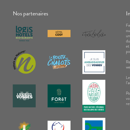
Nos partenaires
I
Fe
ou
un
du
et
po
Re
we
Le
l’
Po
vo
re