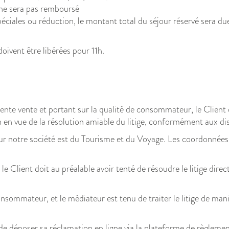
 ne sera pas remboursé
péciales ou réduction, le montant total du séjour réservé sera du
oivent être libérées pour 11h.
ente vente et portant sur la qualité de consommateur, le Client es
en vue de la résolution amiable du litige, conformément aux d
 notre société est du Tourisme et du Voyage. Les coordonnées 
e Client doit au préalable avoir tenté de résoudre le litige dire
nsommateur, et le médiateur est tenu de traiter le litige de man
 de déposer sa réclamation en ligne via la plateforme de règleme