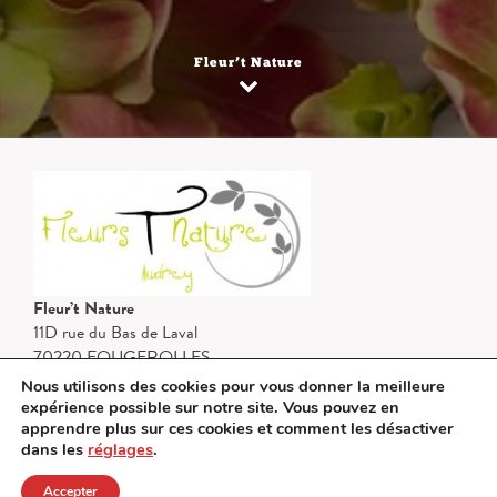
Fleur’t Nature
Fleur’t Nature
11D rue du Bas de Laval
70220 FOUGEROLLES
Nous utilisons des cookies pour vous donner la meilleure
http://www.fleuriste-fougerolles.fr/
expérience possible sur notre site. Vous pouvez en
03 84 49 12 30
apprendre plus sur ces cookies et comment les désactiver
dans les
réglages
.
Accepter