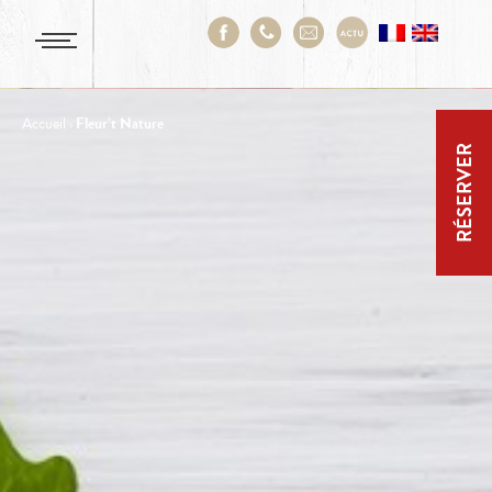
Accueil
›
Fleur’t Nature
RÉSERVER