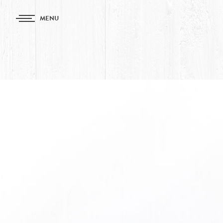
MENU
Accueil
›
Soirée poisson