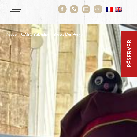
Accueil
›
GAEC Balandier – Bluets Des Vosges
RÉSERVER